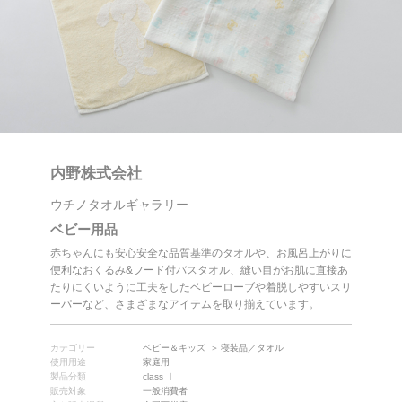
内野株式会社
ウチノタオルギャラリー
ベビー用品
赤ちゃんにも安心安全な品質基準のタオルや、お風呂上がりに
便利なおくるみ&フード付バスタオル、縫い目がお肌に直接あ
たりにくいように工夫をしたベビーローブや着脱しやすいスリ
ーパーなど、さまざまなアイテムを取り揃えています。
カテゴリー
ベビー＆キッズ
寝装品／タオル
使用用途
家庭用
製品分類
class Ⅰ
販売対象
一般消費者