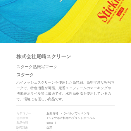
株式会社尾崎スクリーン
スターク熱転写マーク
スターク
ハイメッシュスクリーンを使用した高精細、高堅牢度な転写マ
ークで、特色指定が可能。定番ユニフォームのマーキングや、
洗濯表示ラベル等に最適です。水性系樹脂を使用しているの
で、環境にも優しい商品です。
カテゴリー
服飾資材
ラベル／ワッペン等
使用用途
Tシャツ等衣料用のプリント用ラベル
製品分類
class Ⅰ
販売対象
企業