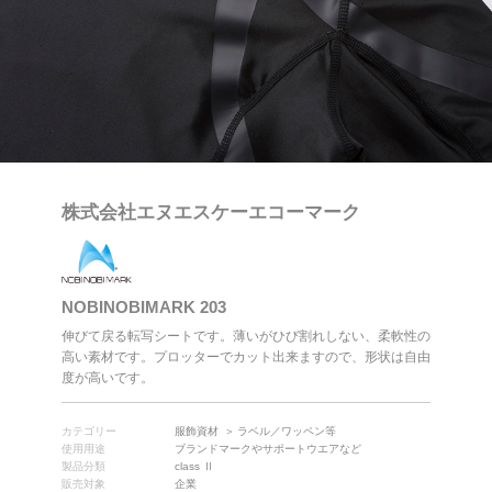
株式会社エヌエスケーエコーマーク
NOBINOBIMARK 203
伸びて戻る転写シートです。薄いがひび割れしない、柔軟性の
高い素材です。プロッターでカット出来ますので、形状は自由
度が高いです。
カテゴリー
服飾資材
ラベル／ワッペン等
使用用途
ブランドマークやサポートウエアなど
製品分類
class Ⅱ
販売対象
企業