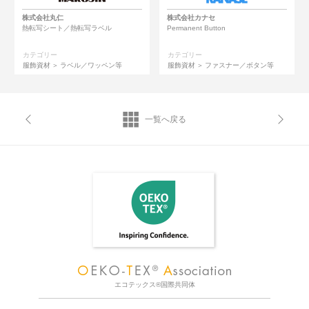
株式会社丸仁
株式会社カナセ
熱転写シート／熱転写ラベル
Permanent Button
カテゴリー
カテゴリー
服飾資材
ラベル／ワッペン等
服飾資材
ファスナー／ボタン等
一覧へ戻る
エコテックス®国際共同体