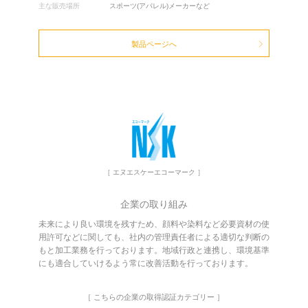
主な販売場所
スポーツ(アパレル)メーカーなど
製品ページへ
［ エヌエスケーエコーマーク ］
企業の取り組み
未来により良い環境を残すため、顔料や染料など必要資材の使
用許可などに関しても、社内の管理責任者による適切な判断の
もと加工業務を行っております。地域行政と連携し、環境基準
にも適合していけるよう常に改善活動を行っております。
［ こちらの企業の取得認証カテゴリー ］