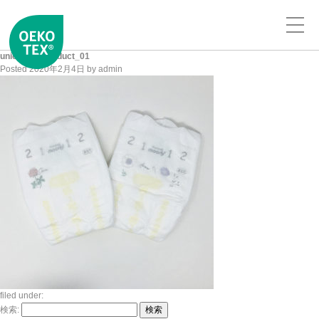
unicharm_product_01
Posted
2020年2月4日
by
admin
filed under:
検索:
検索