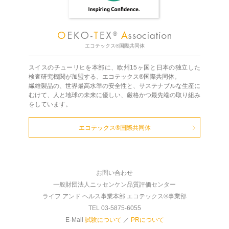
エコテックス®国際共同体
スイスのチューリヒを本部に、欧州15ヶ国と日本の独立した
検査研究機関が加盟する、エコテックス®国際共同体。
繊維製品の、世界最高水準の安全性と、サステナブルな生産に
むけて、人と地球の未来に優しい、厳格かつ最先端の取り組み
をしています。
エコテックス®国際共同体
お問い合わせ
一般財団法人ニッセンケン品質評価センター
ライフ アンド ヘルス事業本部 エコテックス®事業部
TEL 03-5875-6055
E-Mail
試験について
／
PRについて