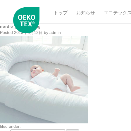
トップ
お知らせ
エコテック
nordic_product_img
Posted
2019年6月12日
by
admin
filed under: