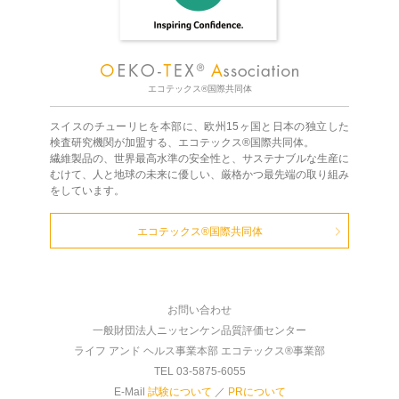
エコテックス®国際共同体
スイスのチューリヒを本部に、欧州15ヶ国と日本の独立した
検査研究機関が加盟する、エコテックス®国際共同体。
繊維製品の、世界最高水準の安全性と、サステナブルな生産に
むけて、人と地球の未来に優しい、厳格かつ最先端の取り組み
をしています。
エコテックス®国際共同体
お問い合わせ
一般財団法人ニッセンケン品質評価センター
ライフ アンド ヘルス事業本部 エコテックス®事業部
TEL 03-5875-6055
E-Mail
試験について
／
PRについて