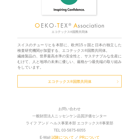
エコテックス®国際共同体
スイスのチューリヒを本部に、欧州15ヶ国と日本の独立した
検査研究機関が加盟する、エコテックス®国際共同体。
繊維製品の、世界最高水準の安全性と、サステナブルな生産に
むけて、人と地球の未来に優しい、厳格かつ最先端の取り組み
をしています。
エコテックス®国際共同体
お問い合わせ
一般財団法人ニッセンケン品質評価センター
ライフ アンド ヘルス事業本部 エコテックス®事業部
TEL 03-5875-6055
E-Mail
試験について
／
PRについて