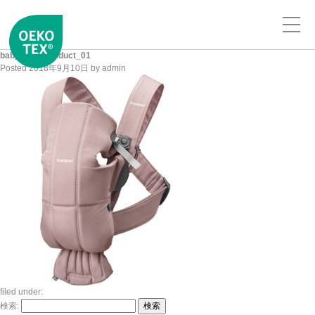
babybjorn_product_01
Posted
2018年9月10日
by
admin
filed under:
検索:
検索