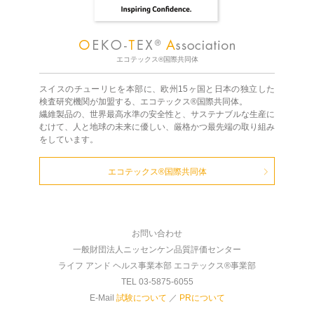
エコテックス®国際共同体
スイスのチューリヒを本部に、欧州15ヶ国と日本の独立した
検査研究機関が加盟する、エコテックス®国際共同体。
繊維製品の、世界最高水準の安全性と、サステナブルな生産に
むけて、人と地球の未来に優しい、厳格かつ最先端の取り組み
をしています。
エコテックス®国際共同体
お問い合わせ
一般財団法人ニッセンケン品質評価センター
ライフ アンド ヘルス事業本部 エコテックス®事業部
TEL 03-5875-6055
E-Mail
試験について
／
PRについて