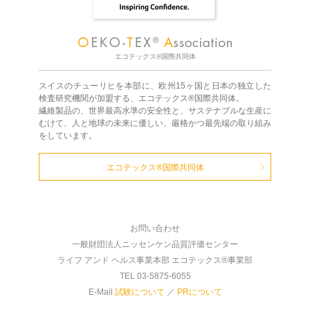
エコテックス®国際共同体
スイスのチューリヒを本部に、欧州15ヶ国と日本の独立した
検査研究機関が加盟する、エコテックス®国際共同体。
繊維製品の、世界最高水準の安全性と、サステナブルな生産に
むけて、人と地球の未来に優しい、厳格かつ最先端の取り組み
をしています。
エコテックス®国際共同体
お問い合わせ
一般財団法人ニッセンケン品質評価センター
ライフ アンド ヘルス事業本部 エコテックス®事業部
TEL 03-5875-6055
E-Mail
試験について
／
PRについて