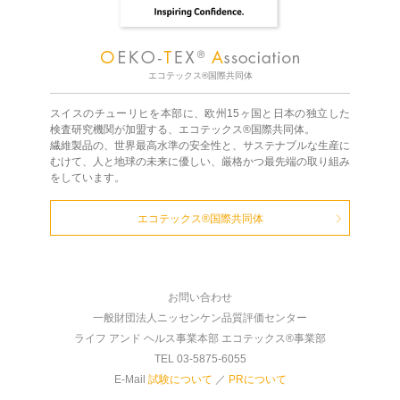
エコテックス®国際共同体
スイスのチューリヒを本部に、欧州15ヶ国と日本の独立した
検査研究機関が加盟する、エコテックス®国際共同体。
繊維製品の、世界最高水準の安全性と、サステナブルな生産に
むけて、人と地球の未来に優しい、厳格かつ最先端の取り組み
をしています。
エコテックス®国際共同体
お問い合わせ
一般財団法人ニッセンケン品質評価センター
ライフ アンド ヘルス事業本部 エコテックス®事業部
TEL 03-5875-6055
E-Mail
試験について
／
PRについて