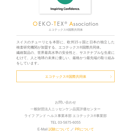
エコテックス®国際共同体
スイスのチューリヒを本部に、欧州15ヶ国と日本の独立した
検査研究機関が加盟する、エコテックス®国際共同体。
繊維製品の、世界最高水準の安全性と、サステナブルな生産に
むけて、人と地球の未来に優しい、厳格かつ最先端の取り組み
をしています。
エコテックス®国際共同体
お問い合わせ
一般財団法人ニッセンケン品質評価センター
ライフ アンド ヘルス事業本部 エコテックス®事業部
TEL 03-5875-6055
E-Mail
試験について
／
PRについて