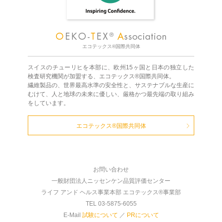
エコテックス®国際共同体
スイスのチューリヒを本部に、欧州15ヶ国と日本の独立した
検査研究機関が加盟する、エコテックス®国際共同体。
繊維製品の、世界最高水準の安全性と、サステナブルな生産に
むけて、人と地球の未来に優しい、厳格かつ最先端の取り組み
をしています。
エコテックス®国際共同体
お問い合わせ
一般財団法人ニッセンケン品質評価センター
ライフ アンド ヘルス事業本部 エコテックス®事業部
TEL 03-5875-6055
E-Mail
試験について
／
PRについて