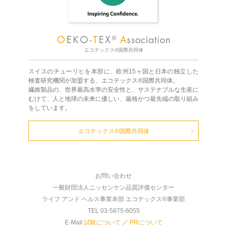
エコテックス®国際共同体
スイスのチューリヒを本部に、欧州15ヶ国と日本の独立した
検査研究機関が加盟する、エコテックス®国際共同体。
繊維製品の、世界最高水準の安全性と、サステナブルな生産に
むけて、人と地球の未来に優しい、厳格かつ最先端の取り組み
をしています。
エコテックス®国際共同体
お問い合わせ
一般財団法人ニッセンケン品質評価センター
ライフ アンド ヘルス事業本部 エコテックス®事業部
TEL 03-5875-6055
E-Mail
試験について
／
PRについて