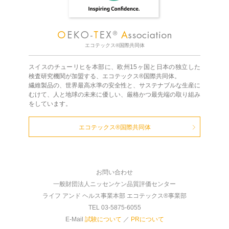
エコテックス®国際共同体
スイスのチューリヒを本部に、欧州15ヶ国と日本の独立した
検査研究機関が加盟する、エコテックス®国際共同体。
繊維製品の、世界最高水準の安全性と、サステナブルな生産に
むけて、人と地球の未来に優しい、厳格かつ最先端の取り組み
をしています。
エコテックス®国際共同体
お問い合わせ
一般財団法人ニッセンケン品質評価センター
ライフ アンド ヘルス事業本部 エコテックス®事業部
TEL 03-5875-6055
E-Mail
試験について
／
PRについて