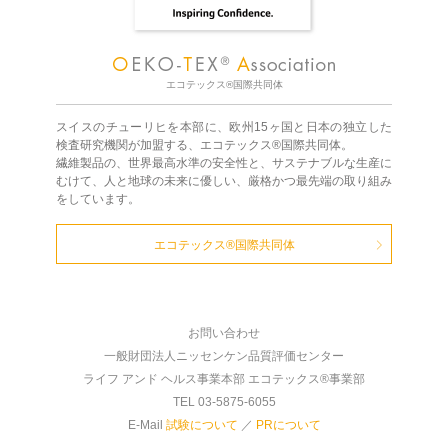
エコテックス®国際共同体
スイスのチューリヒを本部に、欧州15ヶ国と日本の独立した
検査研究機関が加盟する、エコテックス®国際共同体。
繊維製品の、世界最高水準の安全性と、サステナブルな生産に
むけて、人と地球の未来に優しい、厳格かつ最先端の取り組み
をしています。
エコテックス®国際共同体
お問い合わせ
一般財団法人ニッセンケン品質評価センター
ライフ アンド ヘルス事業本部 エコテックス®事業部
TEL 03-5875-6055
E-Mail
試験について
／
PRについて