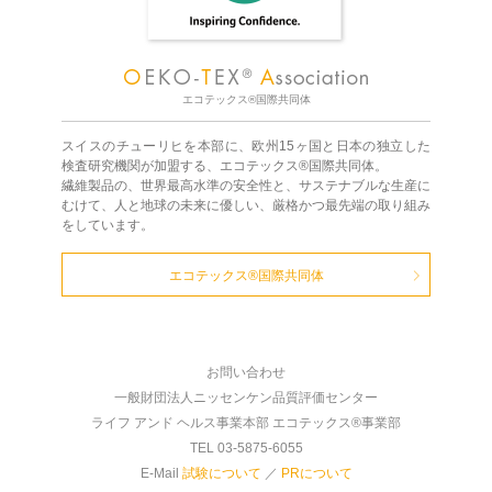
エコテックス®国際共同体
スイスのチューリヒを本部に、欧州15ヶ国と日本の独立した
検査研究機関が加盟する、エコテックス®国際共同体。
繊維製品の、世界最高水準の安全性と、サステナブルな生産に
むけて、人と地球の未来に優しい、厳格かつ最先端の取り組み
をしています。
エコテックス®国際共同体
お問い合わせ
一般財団法人ニッセンケン品質評価センター
ライフ アンド ヘルス事業本部 エコテックス®事業部
TEL 03-5875-6055
E-Mail
試験について
／
PRについて