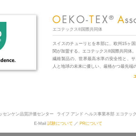
エコテックス®国際共同体
スイスのチューリヒを本部に、欧州15ヶ
関が加盟する、エコテックス®国際共同体
繊維製品の、世界最高水準の安全性と、サ
人と地球の未来に優しい、厳格かつ最先端
ッセンケン品質評価センター
ライフ アンド ヘルス事業本部 エコテッ
E-Mail
試験について
／
PRについて