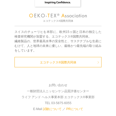
エコテックス®国際共同体
スイスのチューリヒを本部に、欧州15ヶ国と日本の独立した
検査研究機関が加盟する、エコテックス®国際共同体。
繊維製品の、世界最高水準の安全性と、サステナブルな生産に
むけて、人と地球の未来に優しい、厳格かつ最先端の取り組み
をしています。
エコテックス®国際共同体
お問い合わせ
一般財団法人ニッセンケン品質評価センター
ライフ アンド ヘルス事業本部 エコテックス®事業部
TEL 03-5875-6055
E-Mail
試験について
／
PRについて