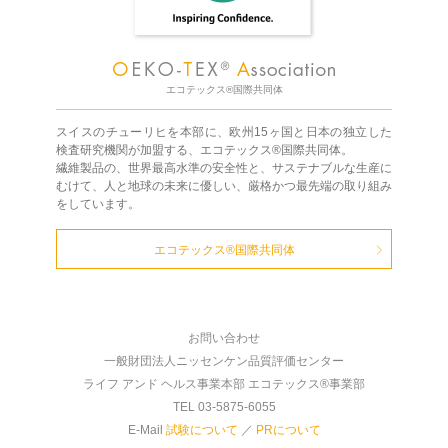
エコテックス®国際共同体
スイスのチューリヒを本部に、欧州15ヶ国と日本の独立した
検査研究機関が加盟する、エコテックス®国際共同体。
繊維製品の、世界最高水準の安全性と、サステナブルな生産に
むけて、人と地球の未来に優しい、厳格かつ最先端の取り組み
をしています。
エコテックス®国際共同体
お問い合わせ
一般財団法人ニッセンケン品質評価センター
ライフ アンド ヘルス事業本部 エコテックス®事業部
TEL 03-5875-6055
E-Mail
試験について
／
PRについて