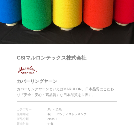
GSIマルロンテックス株式会社
カバーリングヤーン
カバーリングヤーンといえばMARULON。日本品質にこだわ
り『安全・安心・高品質』な日本品質を世界に。
カテゴリー
糸
染糸
使用用途
靴下・パンティストッキング
製品分類
class Ⅰ
販売対象
企業