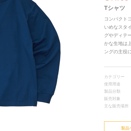
Tシャツ
コンパクト
いめなスタ
グやディテ
かな生地は
ングの主役
カテゴリー
使用用途
製品分類
販売対象
主な販売場所
製品