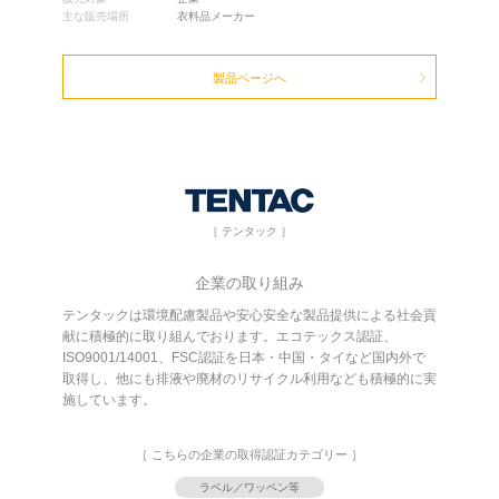
主な販売場所
衣料品メーカー
製品ページへ
［ テンタック ］
企業の取り組み
テンタックは環境配慮製品や安心安全な製品提供による社会貢
献に積極的に取り組んでおります。エコテックス認証、
ISO9001/14001、FSC認証を日本・中国・タイなど国内外で
取得し、他にも排液や廃材のリサイクル利用なども積極的に実
施しています。
［ こちらの企業の取得認証カテゴリー ］
ラベル／ワッペン等