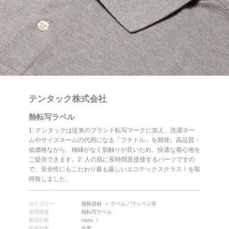
テンタック株式会社
熱転写ラベル
1: テンタックは従来のブランド転写マークに加え、洗濯ネー
ムやサイズネームの代用になる「フチトル」を開発。高品質・
低価格ながら、糊縁がなく肌触りが良いため、快適な着心地を
ご提供できます。2: 人の肌に長時間直接接するパーツですの
で、安全性にもこだわり最も厳しいエコテックスクラスⅠを取
得致しました。
カテゴリー
服飾資材
ラベル／ワッペン等
使用用途
熱転写ラベル
製品分類
class Ⅰ
販売対象
企業