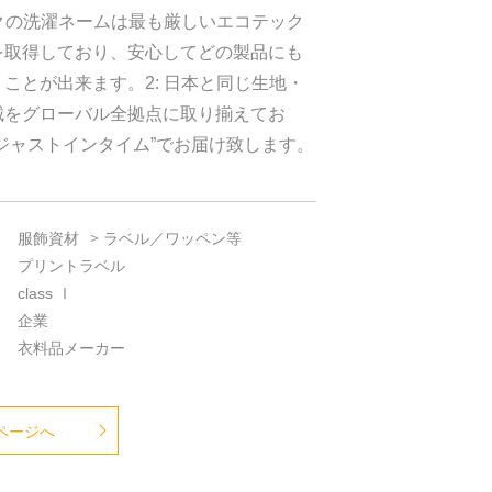
ックの洗濯ネームは最も厳しいエコテック
を取得しており、安心してどの製品にも
ことが出来ます。2: 日本と同じ生地・
械をグローバル全拠点に取り揃えてお
ジャストインタイム”でお届け致します。
服飾資材
ラベル／ワッペン等
プリントラベル
class Ⅰ
企業
衣料品メーカー
ページへ