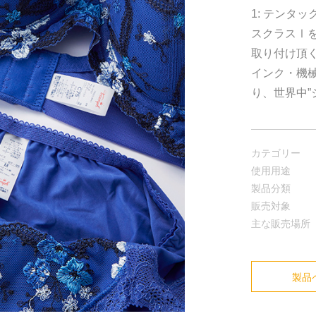
1: テンタ
スクラスⅠ
取り付け頂く
インク・機
り、世界中”
カテゴリー
使用用途
製品分類
販売対象
主な販売場所
製品