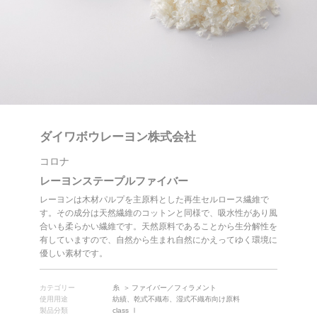
ダイワボウレーヨン株式会社
コロナ
レーヨンステープルファイバー
レーヨンは木材パルプを主原料とした再生セルロース繊維で
す。その成分は天然繊維のコットンと同様で、吸水性があり風
合いも柔らかい繊維です。天然原料であることから生分解性を
有していますので、自然から生まれ自然にかえってゆく環境に
優しい素材です。
カテゴリー
糸
ファイバー／フィラメント
使用用途
紡績、乾式不織布、湿式不織布向け原料
製品分類
class Ⅰ