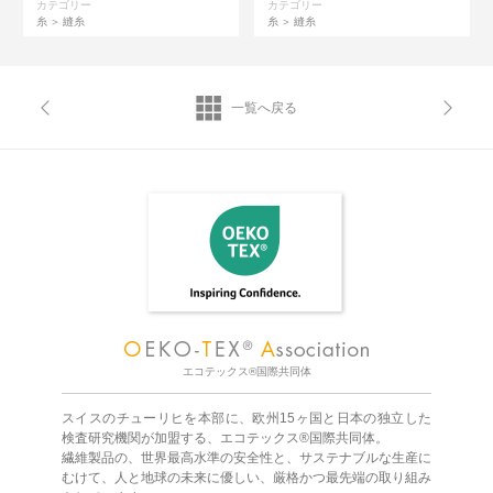
カテゴリー
カテゴリー
糸
縫糸
糸
縫糸
一覧へ戻る
エコテックス®国際共同体
スイスのチューリヒを本部に、欧州15ヶ国と日本の独立した
検査研究機関が加盟する、エコテックス®国際共同体。
繊維製品の、世界最高水準の安全性と、サステナブルな生産に
むけて、人と地球の未来に優しい、厳格かつ最先端の取り組み