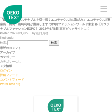
『繊維産業のサステナブルを切り拓くエコテックス®の取組み』 エコテックス®事
業所 所長 山崎利明が講演します / 第9回ファッションワールド東京 春【サステ
ナブルファッションEXPO】-2022年4月8日 東京ビックサイトにて-
Posted
2022年3月29日
by
山口真穂
filed under:
検索:
検索
最近のコメント
アーカイブ
カテゴリー
カテゴリーなし
メタ情報
ログイン
投稿フィード
コメントフィード
WordPress.org