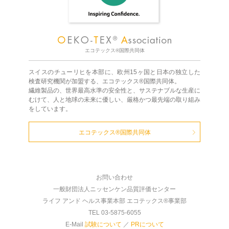
エコテックス®国際共同体
スイスのチューリヒを本部に、欧州15ヶ国と日本の独立した
検査研究機関が加盟する、エコテックス®国際共同体。
繊維製品の、世界最高水準の安全性と、サステナブルな生産に
むけて、人と地球の未来に優しい、厳格かつ最先端の取り組み
をしています。
エコテックス®国際共同体
お問い合わせ
一般財団法人ニッセンケン品質評価センター
ライフ アンド ヘルス事業本部 エコテックス®事業部
TEL 03-5875-6055
E-Mail
試験について
／
PRについて