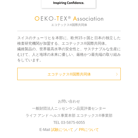
エコテックス®国際共同体
スイスのチューリヒを本部に、欧州15ヶ国と日本の独立した
検査研究機関が加盟する、エコテックス®国際共同体。
繊維製品の、世界最高水準の安全性と、サステナブルな生産に
むけて、人と地球の未来に優しい、厳格かつ最先端の取り組み
をしています。
エコテックス®国際共同体
お問い合わせ
一般財団法人ニッセンケン品質評価センター
ライフ アンド ヘルス事業本部 エコテックス®事業部
TEL 03-5875-6055
E-Mail
試験について
／
PRについて