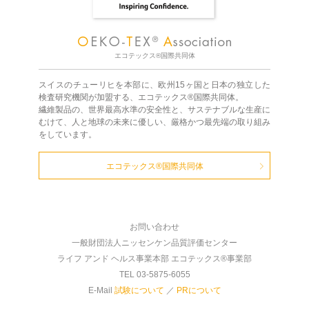
エコテックス®国際共同体
スイスのチューリヒを本部に、欧州15ヶ国と日本の独立した
検査研究機関が加盟する、エコテックス®国際共同体。
繊維製品の、世界最高水準の安全性と、サステナブルな生産に
むけて、人と地球の未来に優しい、厳格かつ最先端の取り組み
をしています。
エコテックス®国際共同体
お問い合わせ
一般財団法人ニッセンケン品質評価センター
ライフ アンド ヘルス事業本部 エコテックス®事業部
TEL 03-5875-6055
E-Mail
試験について
／
PRについて