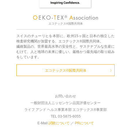
エコテックス®国際共同体
スイスのチューリヒを本部に、欧州15ヶ国と日本の独立した
検査研究機関が加盟する、エコテックス®国際共同体。
繊維製品の、世界最高水準の安全性と、サステナブルな生産に
むけて、人と地球の未来に優しい、厳格かつ最先端の取り組み
をしています。
エコテックス®国際共同体
お問い合わせ
一般財団法人ニッセンケン品質評価センター
ライフ アンド ヘルス事業本部 エコテックス®事業部
TEL 03-5875-6055
E-Mail
試験について
／
PRについて