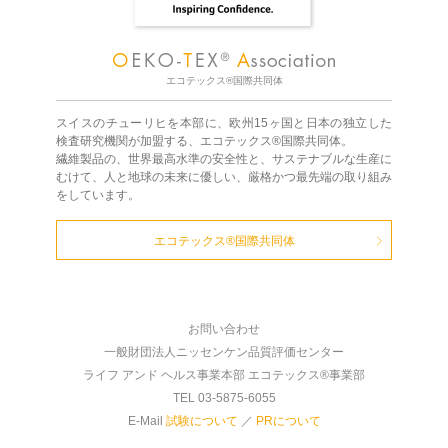
エコテックス®国際共同体
スイスのチューリヒを本部に、欧州15ヶ国と日本の独立した
検査研究機関が加盟する、エコテックス®国際共同体。
繊維製品の、世界最高水準の安全性と、サステナブルな生産に
むけて、人と地球の未来に優しい、厳格かつ最先端の取り組み
をしています。
エコテックス®国際共同体
お問い合わせ
一般財団法人ニッセンケン品質評価センター
ライフ アンド ヘルス事業本部 エコテックス®事業部
TEL 03-5875-6055
E-Mail
試験について
／
PRについて