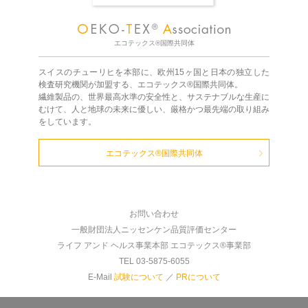
エコテックス®国際共同体
スイスのチューリヒを本部に、欧州15ヶ国と日本の独立した
検査研究機関が加盟する、エコテックス®国際共同体。
繊維製品の、世界最高水準の安全性と、サステナブルな生産に
むけて、人と地球の未来に優しい、厳格かつ最先端の取り組み
をしています。
エコテックス®国際共同体
お問い合わせ
一般財団法人ニッセンケン品質評価センター
ライフ アンド ヘルス事業本部 エコテックス®事業部
TEL 03-5875-6055
E-Mail
試験について
／
PRについて