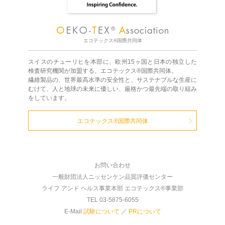
エコテックス®国際共同体
スイスのチューリヒを本部に、欧州15ヶ国と日本の独立した
検査研究機関が加盟する、エコテックス®国際共同体。
繊維製品の、世界最高水準の安全性と、サステナブルな生産に
むけて、人と地球の未来に優しい、厳格かつ最先端の取り組み
をしています。
エコテックス®国際共同体
お問い合わせ
一般財団法人ニッセンケン品質評価センター
ライフ アンド ヘルス事業本部 エコテックス®事業部
TEL 03-5875-6055
E-Mail
試験について
／
PRについて