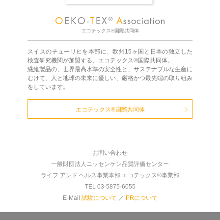
エコテックス®国際共同体
スイスのチューリヒを本部に、欧州15ヶ国と日本の独立した
検査研究機関が加盟する、エコテックス®国際共同体。
繊維製品の、世界最高水準の安全性と、サステナブルな生産に
むけて、人と地球の未来に優しい、厳格かつ最先端の取り組み
をしています。
エコテックス®国際共同体
お問い合わせ
一般財団法人ニッセンケン品質評価センター
ライフ アンド ヘルス事業本部 エコテックス®事業部
TEL 03-5875-6055
E-Mail
試験について
／
PRについて