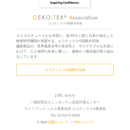
エコテックス®国際共同体
スイスのチューリヒを本部に、欧州15ヶ国と日本の独立した
検査研究機関が加盟する、エコテックス®国際共同体。
繊維製品の、世界最高水準の安全性と、サステナブルな生産に
むけて、人と地球の未来に優しい、厳格かつ最先端の取り組み
をしています。
エコテックス®国際共同体
お問い合わせ
一般財団法人ニッセンケン品質評価センター
ライフ アンド ヘルス事業本部 エコテックス®事業部
TEL 03-5875-6055
E-Mail
試験について
／
PRについて