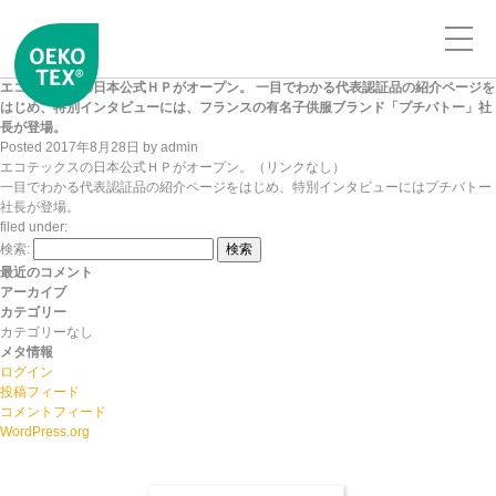
エコテックスの日本公式ＨＰがオープン。 一目でわかる代表認証品の紹介ページを
はじめ、特別インタビューには、フランスの有名子供服ブランド「プチバトー」社
長が登場。
Posted
2017年8月28日
by
admin
エコテックスの日本公式ＨＰがオープン。（リンクなし）
一目でわかる代表認証品の紹介ページをはじめ、特別インタビューにはプチバトー
社長が登場。
filed under:
検索:
検索
最近のコメント
アーカイブ
カテゴリー
カテゴリーなし
メタ情報
ログイン
投稿フィード
コメントフィード
WordPress.org