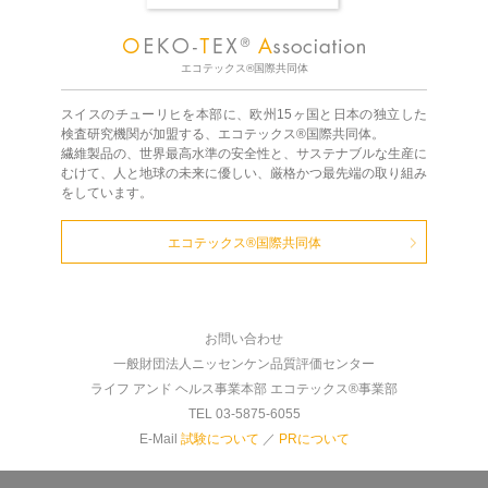
エコテックス®国際共同体
スイスのチューリヒを本部に、欧州15ヶ国と日本の独立した
検査研究機関が加盟する、エコテックス®国際共同体。
繊維製品の、世界最高水準の安全性と、サステナブルな生産に
むけて、人と地球の未来に優しい、厳格かつ最先端の取り組み
をしています。
エコテックス®国際共同体
お問い合わせ
一般財団法人ニッセンケン品質評価センター
ライフ アンド ヘルス事業本部 エコテックス®事業部
TEL 03-5875-6055
E-Mail
試験について
／
PRについて