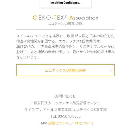
エコテックス®国際共同体
スイスのチューリヒを本部に、欧州15ヶ国と日本の独立した
検査研究機関が加盟する、エコテックス®国際共同体。
繊維製品の、世界最高水準の安全性と、サステナブルな生産に
むけて、人と地球の未来に優しい、厳格かつ最先端の取り組み
をしています。
エコテックス®国際共同体
お問い合わせ
一般財団法人ニッセンケン品質評価センター
ライフ アンド ヘルス事業本部 エコテックス®事業部
TEL 03-5875-6055
E-Mail
試験について
／
PRについて