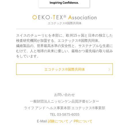
エコテックス®国際共同体
スイスのチューリヒを本部に、欧州15ヶ国と日本の独立した
検査研究機関が加盟する、エコテックス®国際共同体。
繊維製品の、世界最高水準の安全性と、サステナブルな生産に
むけて、人と地球の未来に優しい、厳格かつ最先端の取り組み
をしています。
エコテックス®国際共同体
お問い合わせ
一般財団法人ニッセンケン品質評価センター
ライフ アンド ヘルス事業本部 エコテックス®事業部
TEL 03-5875-6055
E-Mail
試験について
／
PRについて