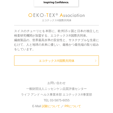
エコテックス®国際共同体
スイスのチューリヒを本部に、欧州15ヶ国と日本の独立した
検査研究機関が加盟する、エコテックス®国際共同体。
繊維製品の、世界最高水準の安全性と、サステナブルな生産に
むけて、人と地球の未来に優しい、厳格かつ最先端の取り組み
をしています。
エコテックス®国際共同体
お問い合わせ
一般財団法人ニッセンケン品質評価センター
ライフ アンド ヘルス事業本部 エコテックス®事業部
TEL 03-5875-6055
E-Mail
試験について
／
PRについて