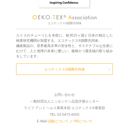
エコテックス®国際共同体
スイスのチューリヒを本部に、欧州15ヶ国と日本の独立した
検査研究機関が加盟する、エコテックス®国際共同体。
繊維製品の、世界最高水準の安全性と、サステナブルな生産に
むけて、人と地球の未来に優しい、厳格かつ最先端の取り組み
をしています。
エコテックス®国際共同体
お問い合わせ
一般財団法人ニッセンケン品質評価センター
ライフ アンド ヘルス事業本部 エコテックス®事業部
TEL 03-5875-6055
E-Mail
試験について
／
PRについて