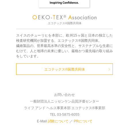
エコテックス®国際共同体
スイスのチューリヒを本部に、欧州15ヶ国と日本の独立した
検査研究機関が加盟する、エコテックス®国際共同体。
繊維製品の、世界最高水準の安全性と、サステナブルな生産に
むけて、人と地球の未来に優しい、厳格かつ最先端の取り組み
をしています。
エコテックス®国際共同体
お問い合わせ
一般財団法人ニッセンケン品質評価センター
ライフ アンド ヘルス事業本部 エコテックス®事業部
TEL 03-5875-6055
E-Mail
試験について
／
PRについて