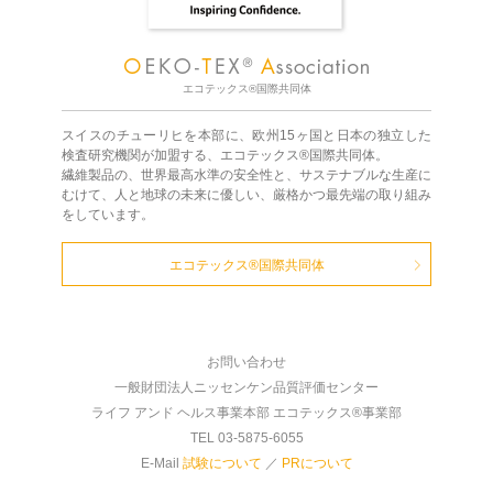
エコテックス®国際共同体
スイスのチューリヒを本部に、欧州15ヶ国と日本の独立した
検査研究機関が加盟する、エコテックス®国際共同体。
繊維製品の、世界最高水準の安全性と、サステナブルな生産に
むけて、人と地球の未来に優しい、厳格かつ最先端の取り組み
をしています。
エコテックス®国際共同体
お問い合わせ
一般財団法人ニッセンケン品質評価センター
ライフ アンド ヘルス事業本部 エコテックス®事業部
TEL 03-5875-6055
E-Mail
試験について
／
PRについて