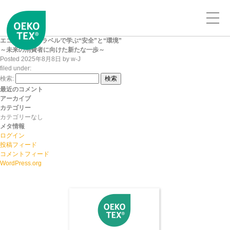
エコテックス®ラベルで学ぶ“安全”と“環境”
～未来の消費者に向けた新たな一歩～
Posted
2025年8月8日
by
w-J
filed under:
検索:
検索
最近のコメント
アーカイブ
カテゴリー
カテゴリーなし
メタ情報
ログイン
投稿フィード
コメントフィード
WordPress.org