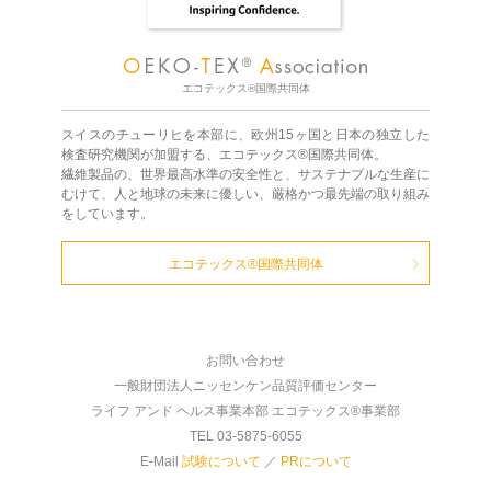
エコテックス®国際共同体
スイスのチューリヒを本部に、欧州15ヶ国と日本の独立した
検査研究機関が加盟する、エコテックス®国際共同体。
繊維製品の、世界最高水準の安全性と、サステナブルな生産に
むけて、人と地球の未来に優しい、厳格かつ最先端の取り組み
をしています。
エコテックス®国際共同体
お問い合わせ
一般財団法人ニッセンケン品質評価センター
ライフ アンド ヘルス事業本部 エコテックス®事業部
TEL 03-5875-6055
E-Mail
試験について
／
PRについて