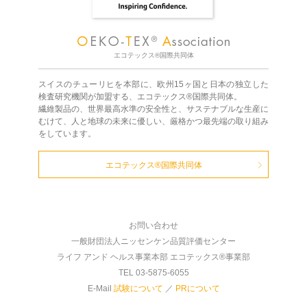
エコテックス®国際共同体
スイスのチューリヒを本部に、欧州15ヶ国と日本の独立した
検査研究機関が加盟する、エコテックス®国際共同体。
繊維製品の、世界最高水準の安全性と、サステナブルな生産に
むけて、人と地球の未来に優しい、厳格かつ最先端の取り組み
をしています。
エコテックス®国際共同体
お問い合わせ
一般財団法人ニッセンケン品質評価センター
ライフ アンド ヘルス事業本部 エコテックス®事業部
TEL 03-5875-6055
E-Mail
試験について
／
PRについて