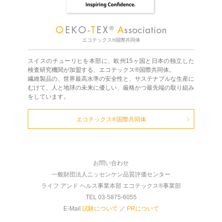
エコテックス®国際共同体
スイスのチューリヒを本部に、欧州15ヶ国と日本の独立した
検査研究機関が加盟する、エコテックス®国際共同体。
繊維製品の、世界最高水準の安全性と、サステナブルな生産に
むけて、人と地球の未来に優しい、厳格かつ最先端の取り組み
をしています。
エコテックス®国際共同体
お問い合わせ
一般財団法人ニッセンケン品質評価センター
ライフ アンド ヘルス事業本部 エコテックス®事業部
TEL 03-5875-6055
E-Mail
試験について
／
PRについて