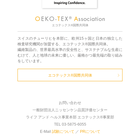
エコテックス®国際共同体
スイスのチューリヒを本部に、欧州15ヶ国と日本の独立した
検査研究機関が加盟する、エコテックス®国際共同体。
繊維製品の、世界最高水準の安全性と、サステナブルな生産に
むけて、人と地球の未来に優しい、厳格かつ最先端の取り組み
をしています。
エコテックス®国際共同体
お問い合わせ
一般財団法人ニッセンケン品質評価センター
ライフ アンド ヘルス事業本部 エコテックス®事業部
TEL 03-5875-6055
E-Mail
試験について
／
PRについて