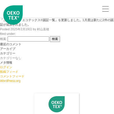
「ニッセンケン エコテックス®認証一覧」を更新しました。1月度は新たに2件の認
証が追加されました。
Posted
2025年2月19日
by
村山直穂
filed under:
検索:
検索
最近のコメント
アーカイブ
カテゴリー
カテゴリーなし
メタ情報
ログイン
投稿フィード
コメントフィード
WordPress.org