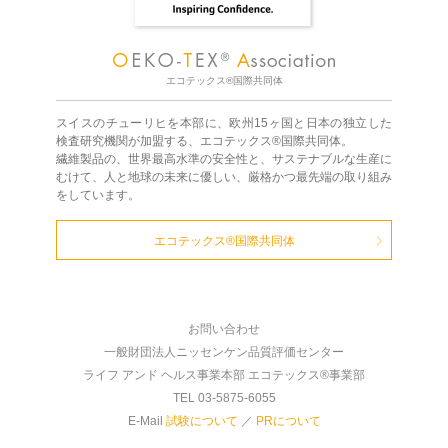
エコテックス®国際共同体
スイスのチューリヒを本部に、欧州15ヶ国と日本の独立した
検査研究機関が加盟する、エコテックス®国際共同体。
繊維製品の、世界最高水準の安全性と、サステナブルな生産に
むけて、人と地球の未来に優しい、厳格かつ最先端の取り組み
をしています。
エコテックス®国際共同体
お問い合わせ
一般財団法人ニッセンケン品質評価センター
ライフ アンド ヘルス事業本部 エコテックス®事業部
TEL 03-5875-6055
E-Mail
試験について
／
PRについて