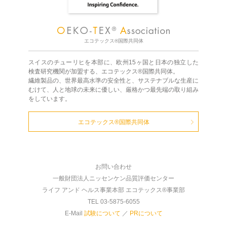
エコテックス®国際共同体
スイスのチューリヒを本部に、欧州15ヶ国と日本の独立した
検査研究機関が加盟する、エコテックス®国際共同体。
繊維製品の、世界最高水準の安全性と、サステナブルな生産に
むけて、人と地球の未来に優しい、厳格かつ最先端の取り組み
をしています。
エコテックス®国際共同体
お問い合わせ
一般財団法人ニッセンケン品質評価センター
ライフ アンド ヘルス事業本部 エコテックス®事業部
TEL 03-5875-6055
E-Mail
試験について
／
PRについて