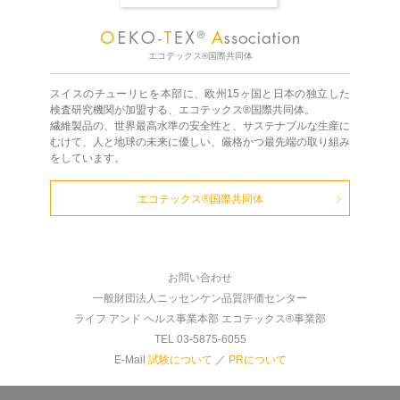
エコテックス®国際共同体
スイスのチューリヒを本部に、欧州15ヶ国と日本の独立した
検査研究機関が加盟する、エコテックス®国際共同体。
繊維製品の、世界最高水準の安全性と、サステナブルな生産に
むけて、人と地球の未来に優しい、厳格かつ最先端の取り組み
をしています。
エコテックス®国際共同体
お問い合わせ
一般財団法人ニッセンケン品質評価センター
ライフ アンド ヘルス事業本部 エコテックス®事業部
TEL 03-5875-6055
E-Mail
試験について
／
PRについて